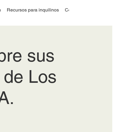
n
Recursos para inquilinos
Coalición por la Justicia en la V
obre sus
 de Los
A.