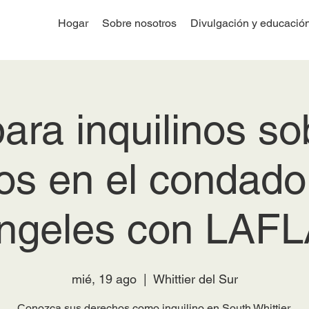
Hogar
Sobre nosotros
Divulgación y educació
para inquilinos s
os en el condado
ngeles con LAFL
mié, 19 ago
  |  
Whittier del Sur
Conozca sus derechos como inquilino en South Whittier.