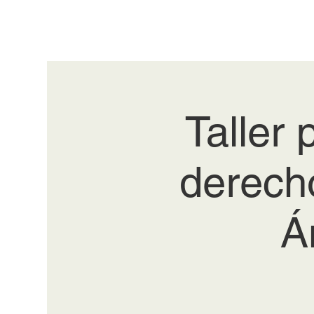
Taller 
derech
Á